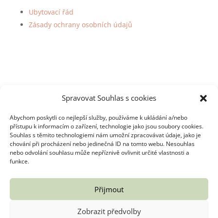
Ubytovací řád
Zásady ochrany osobních údajů
Spravovat Souhlas s cookies
Abychom poskytli co nejlepší služby, používáme k ukládání a/nebo
přístupu k informacím o zařízení, technologie jako jsou soubory cookies.
Souhlas s těmito technologiemi nám umožní zpracovávat údaje, jako je
Copyright 2022 – 2024 – Hvožďanka | Made by
chování při procházení nebo jedinečná ID na tomto webu. Nesouhlas
Square design
nebo odvolání souhlasu může nepříznivě ovlivnit určité vlastnosti a
funkce.
Sledovat
Sledovat
Přijmout
Zobrazit předvolby